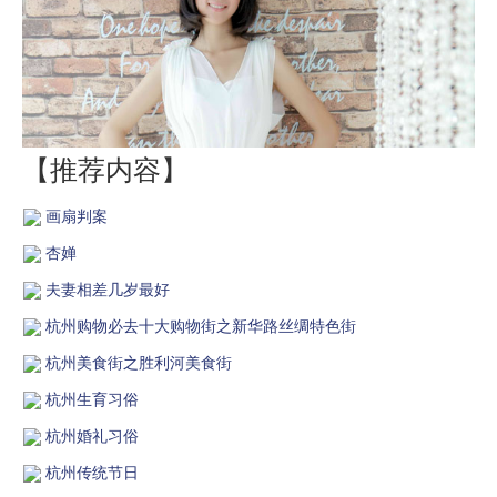
【推荐内容】
画扇判案
杏婵
夫妻相差几岁最好
杭州购物必去十大购物街之新华路丝绸特色街
杭州美食街之胜利河美食街
杭州生育习俗
杭州婚礼习俗
杭州传统节日