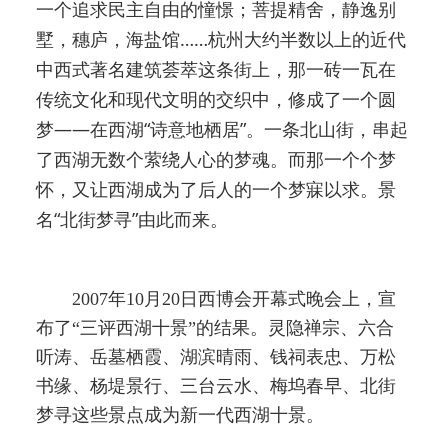
一个追求民主自由的憧憬；菩提精舍，静逸别
墅，穗庐，海盐馆……杭州大约半数以上的近代
中西式著名建筑荟萃这条街上，那一砖一瓦在
传统文化和现代文明的交织中，修成了一个圆
梦——在西湖“诗意地栖居”。一条北山街，串起
了西湖无数个萦绕人心的梦魂。而那一个个梦
怀，又让西湖成为了后人的一个梦寐以求。景
名“北街梦寻”由此而来。
2007年10月20日西博会开幕式晚会上，宣
布了“三评西湖十景”的结果。灵隐禅宗、六合
听涛、岳墓栖霞、湖滨晴雨、钱祠表忠、万松
书缘、杨堤景行、三台云水、梅坞春早、北街
梦寻这些景点成为新一代西湖十景。