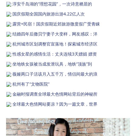
淳安千岛湖的“理想花园”，一次诗意栖居的
国庆假期全国国内旅游出游4.22亿人次
露营+民宿！国庆假期近郊旅游微度假广受青睐
结婚四年后撒贝宁妻子大变样，网友感叹：洋
杭州城市区划调整官宣落地！探索城市经济区
性感女星的感情生活：丈夫连续3天嫖娼 嫖资
坐地铁女孩被当成发泄玩具，地铁“顶族”到
薇娅两口子活该月入五千万，情侣间最大的浪
杭州有了“文物医院”
金融时报调查全球最大色情网站背后的神秘所
全球最大色情网站要凉？因为一篇文章，世界