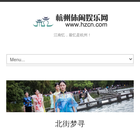
江南忆，最忆是杭州！
北街梦寻