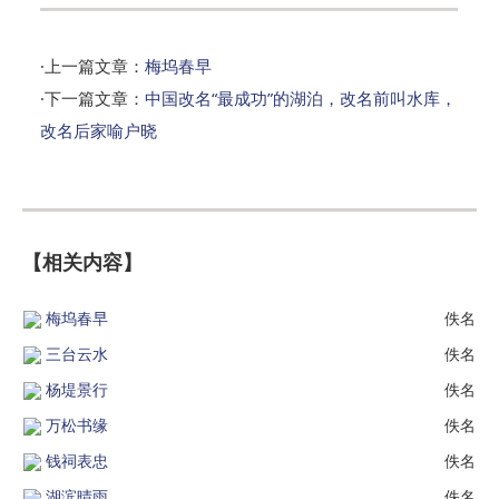
·上一篇文章：
梅坞春早
·下一篇文章：
中国改名“最成功”的湖泊，改名前叫水库，
改名后家喻户晓
【相关内容】
梅坞春早
佚名
三台云水
佚名
杨堤景行
佚名
万松书缘
佚名
钱祠表忠
佚名
湖滨晴雨
佚名