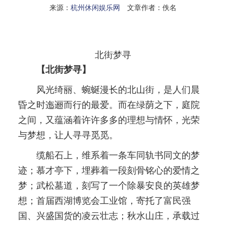
来源：
杭州休闲娱乐网
文章作者：佚名
北街梦寻
【北街梦寻】
风光绮丽、蜿蜒漫长的北山街，是人们晨
昏之时迤逦而行的最爱。而在绿荫之下，庭院
之间，又蕴涵着许许多多的理想与情怀，光荣
与梦想，让人寻寻觅觅。
缆船石上，维系着一条车同轨书同文的梦
迹；慕才亭下，埋葬着一段刻骨铭心的爱情之
梦；武松墓道，刻写了一个除暴安良的英雄梦
想；首届西湖博览会工业馆，寄托了富民强
国、兴盛国货的凌云壮志；秋水山庄，承载过