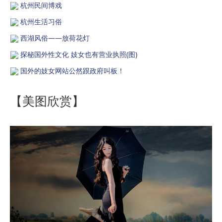
杭州民间博戏
杭州生活习俗
西湖风俗——放荷花灯
探秘国外性文化 妓女也有营业执照(图)
国外的妓女网站公然跟政府叫板！
【美图欣赏】