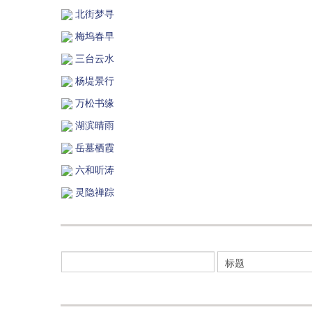
北街梦寻
梅坞春早
三台云水
杨堤景行
万松书缘
湖滨晴雨
岳墓栖霞
六和听涛
灵隐禅踪