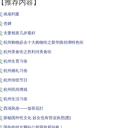
【推荐内容】
画扇判案
杏婵
夫妻相差几岁最好
杭州购物必去十大购物街之新华路丝绸特色街
杭州美食街之胜利河美食街
杭州生育习俗
杭州婚礼习俗
杭州传统节日
杭州民间博戏
杭州生活习俗
西湖风俗——放荷花灯
探秘国外性文化 妓女也有营业执照(图)
国外的妓女网站公然跟政府叫板！