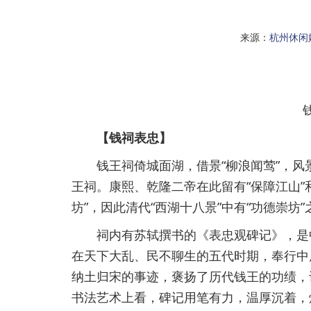
来源：
杭州休闲
【钱祠表忠】
钱王祠倚城面湖，借景“柳浪闻莺”，风景
王祠。康熙、乾隆二帝在此留有“保障江山”
坊”，因此清代“西湖十八景”中有“功德崇坊”
祠内有苏轼撰书的《表忠观碑记》，是中
在天下大乱、民不聊生的五代时期，奉行中
纳土归宋的事迹，褒扬了历代钱王的功绩，认
书法艺术上看，碑记用笔有力，温厚沉着，