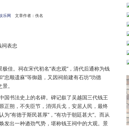
娱乐网
文章作者：佚名
钱祠表忠
极佳。祠在宋代初名“表忠观”，清代后通称为钱
和“忠顺遗庥”等御题，又因祠前建有石坊“功德
之景。
国书法史上的名碑。碑记叙了吴越国三代钱王
原正朔，不失臣节，消弭兵戈，安居人民，最终
为“有德于斯民甚厚”，“有功于朝廷甚大”。而从
焕发出一种遒劲气势，堪称钱王祠中的大观。景