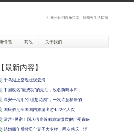
杭州休闲娱乐指南 杭州夜生活指南
康情感
其他
关于我们
【最新内容】
千岛湖上空现壮观云海
中国改名“最成功”的湖泊，改名前叫水库，
淳安千岛湖的“理想花园”，一次诗意栖居的
国庆假期全国国内旅游出游4.22亿人次
露营+民宿！国庆假期近郊旅游微度假广受青睐
结婚四年后撒贝宁妻子大变样，网友感叹：洋