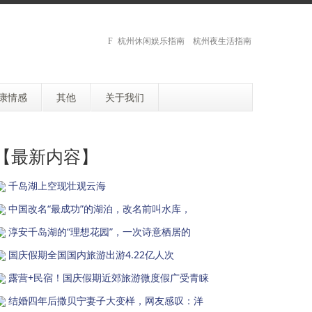
杭州休闲娱乐指南 杭州夜生活指南
康情感
其他
关于我们
【最新内容】
千岛湖上空现壮观云海
中国改名“最成功”的湖泊，改名前叫水库，
淳安千岛湖的“理想花园”，一次诗意栖居的
国庆假期全国国内旅游出游4.22亿人次
露营+民宿！国庆假期近郊旅游微度假广受青睐
结婚四年后撒贝宁妻子大变样，网友感叹：洋