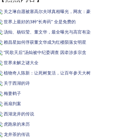
关之琳自愿被塞高尔夫球真相曝光，网友：豪
世界上最好的3种“长寿药” 全是免费的
汤灿、杨钰莹、董文华，最全曝光与高官有染
赖昌星如何俘获董文华成为红楼陨落女明星
“民歌天后”汤灿被中纪委调查 因牵涉多宗贪
世界未解之谜大全
植物奇人陈新：让死树复活，让百年参天大树
关于西湖的诗
梅妻鹤子
画扇判案
西湖龙井的传说
虎跑泉的来历
龙井茶的传说