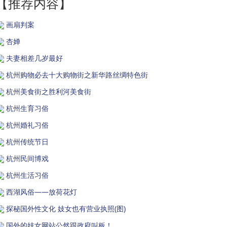
【推荐内容】
画扇判案
杏婵
夫妻相差几岁最好
杭州购物必去十大购物街之新华路丝绸特色街
杭州美食街之胜利河美食街
杭州生育习俗
杭州婚礼习俗
杭州传统节日
杭州民间博戏
杭州生活习俗
西湖风俗——放荷花灯
探秘国外性文化 妓女也有营业执照(图)
国外的妓女网站公然跟政府叫板！