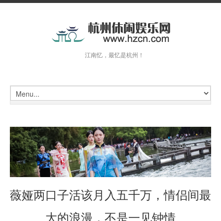
江南忆，最忆是杭州！
薇娅两口子活该月入五千万，情侣间最
大的浪漫，不是一见钟情