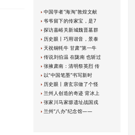
中国学者"海淘"敦煌文献
爷爷留下的传家宝，是7
探访嘉峪关新城魏晋墓群
历史眼丨巧用谐音，景泰
天祝铜牦牛 甘肃“第一牛
传说刘伯温 在陇南 也斩过
张掖肃南：清明祭英烈 传
以“中国笔墨”书写新时
历史眼丨唐玄宗做了个怪
兰州人创造的奇迹 背冰上
张家川马家塬遗址战国戎
兰州“八办”纪念馆——