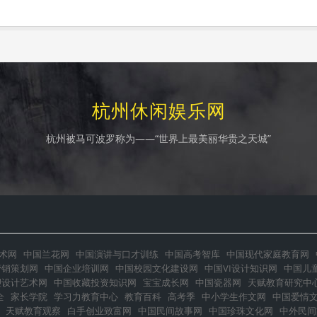
杭州休闲娱乐网
杭州被马可波罗称为——“世界上最美丽华贵之天城”
术网
中国兰花网
中国演讲与口才训练
中国高考智库
中国现代家庭教育网
营销策划网
中国企业培训网
中国校园文化建设网
中国VI设计知识网
中国儿
塑设计艺术网
中国收藏投资知识网
宝宝成长网
中国瓷器网
天赋教育研究中
全
家长学院
学习力教育中心
教育百科
高考季
中小学生作文网
中国爱情
天赋教育观察
白手创业致富网
中国民间故事网
中国珍珠文化网
中外民间