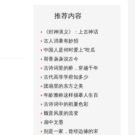
推荐内容
《封神演义》：上古神话
古人消暑有妙招
中国人是何时爱上“吃瓜
荷香袅袅说古今
古诗词里的桥，穿越千年
古代高等学府知多少
团扇里的东方之美
年龄雅称这样描摹人生百
古诗词中的初夏色彩
魏晋风度的流变
扇中文墨
别是一家，曾经边缘的宋