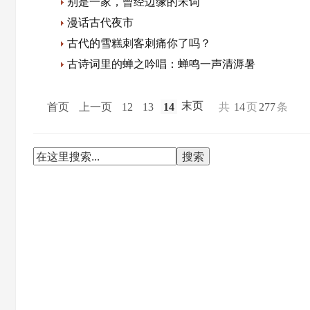
别是一家，曾经边缘的宋词
漫话古代夜市
古代的雪糕刺客刺痛你了吗？
古诗词里的蝉之吟唱：蝉鸣一声清溽暑
末页
首页
上一页
12
13
14
共
14
页
277
条