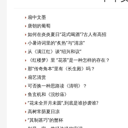
扇中文墨
唐朝的葡萄
如何在炎炎夏日“花式喝酒”?古人有高招
小暑诗词里的“炙热”与“清凉”
从《满江红》谈“绍兴和议”
《红楼梦》里 “花茶”是一种怎样的存在？
那“传奇角本”里有《长生殿》吗？
扇艺清赏
可否换一种思路读《清明》？
鱼玄机和《浣纱庙》
“花未全开月未圆”,到底是谁抄袭谁?
高树常荫夏日凉
“其制甚巧”的蟹杯