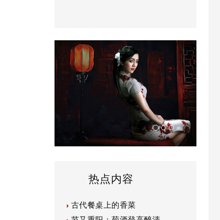
热点内容
古代餐桌上的香菜
节又重阳：菊酒登高醉清