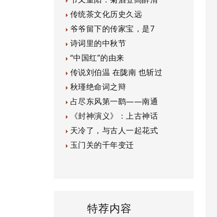
传统茶文化历史久远
爷爷留下的传家宝，是7
诗词里的中秋节
“中国红”的由来
传说刘伯温 在陇南 也斩过
秋瑾绝命词之辩
占尽东风第一鹞——南通
《封神演义》：上古神话
天冷了，与古人一起花式
玉门关的千年变迁
特荐内容