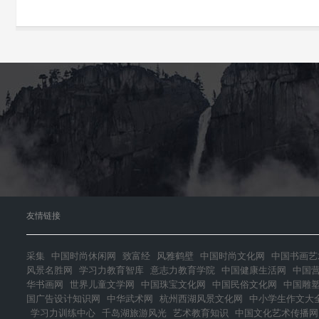
友情链接
采集
中国时尚休闲网
致富经
风雅鹤壁
中国时尚文化网
中国书画艺
风景名胜网
学习力教育智库
意志力教育学院
中国健康生活网
中国
华书画网
世界儿童文学网
中国珠宝文化网
中国民俗文化网
中国雕
国广告设计知识网
中华武术网
杭州西湖风景文化网
中小学生作文大
学习力训练中心
千岛湖旅游风光
艺术教育知识
中国文化艺术传播网